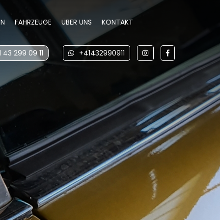
EN
FAHRZEUGE
ÜBER UNS
KONTAKT
 43 299 09 11
+41432990911