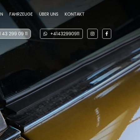
EN
FAHRZEUGE
ÜBER UNS
KONTAKT
 43 299 09 11
+41432990911