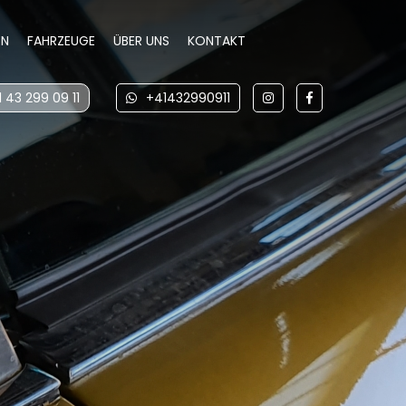
EN
FAHRZEUGE
ÜBER UNS
KONTAKT
 43 299 09 11
+41432990911